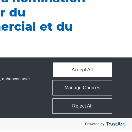
r du
rcial et du
poste de directeur du
Accept All
Antonio sera responsable de la
 Carnot est centré sur le client tout
cs, enhanced user
réfrigération naturelle. Il se
Manage Choices
aborations clés sur les marchés
lus, M&M Carnot continuant à connaître
ement et de l’exécution des stratégies
Reject All
réfrigération industrielle et possède
Powered by:
aste expérience en matière de