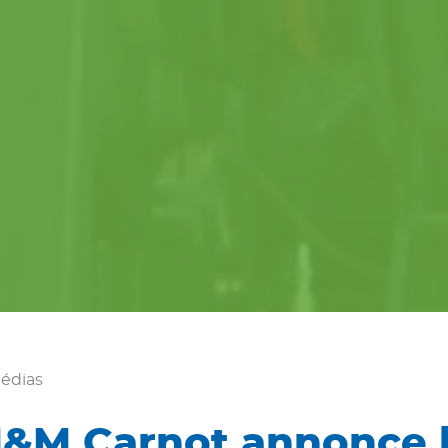
édias
&M Carnot annonce 