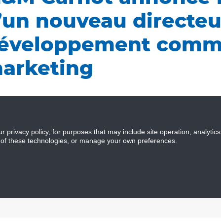
’un nouveau directeu
éveloppement comme
arketing
Carnot annonce la promotion d’Antonio De Lourdes au 
loppement commercial et du marketing. Dans son rôle, 
ssance stratégique de l’entreprise, garantissant que M&M
ur privacy policy, for purposes that may include site operation, analyti
ontinuant à innover avec des solutions et des services de 
 of these technologies, or manage your own preferences.
entrera sur le développement de partenariats et de coll
ervis, afin d’étendre les capacités de l’entreprise. De p
forte croissance, Antonio sera responsable du développ
arketing et de marque de l’entreprise.
nio a plus de 12 ans d’expérience dans le domaine de la 
connaissance approfondie du marché. Il possède une v