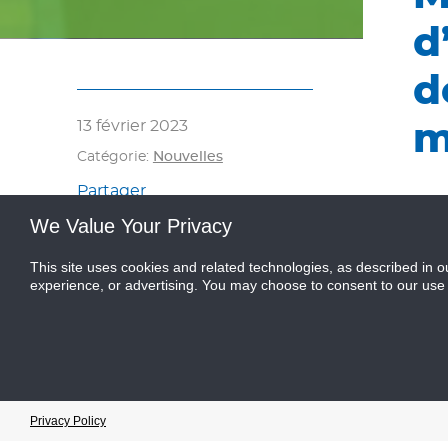
d
d
13 février 2023
m
Catégorie:
Nouvelles
Partager
M&M 
We Value Your Privacy
déve
croi
This site uses cookies and related technologies, as described in o
en c
experience, or advertising. You may choose to consent to our use
conc
dess
une 
de m
Anto
Cookie Preferences
Privacy Policy
une 