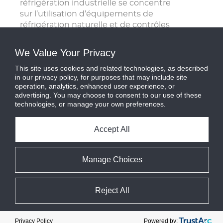
réfrigération industrielle se concentre
sur l’utilisation d’équipements de
réfrigération naturelle et de contrôles
pour les systèmes traditionnels à
l’ammoniac et les nouveaux systèmes au
We Value Your Privacy
CO2. L’équipe de M&M Carnot continue
This site uses cookies and related technologies, as described
d’être un pionnier et de fournir à
in our privacy policy, for purposes that may include site
l’industrie des solutions essentielles. » –
operation, analytics, enhanced user experience, or
Antonio De Lourdes (Directeur du
advertising. You may choose to consent to our use of these
développement commercial et du
technologies, or manage your own preferences.
marketing)
Accept All
À propos de M&M Carnot
M&M Carnot, propriété de Source Capital
Manage Choices
LLC, est un pionnier et un fabricant de
produits, d’emballages, de systèmes et
de solutions de contrôle durables à base
Reject All
de réfrigérant naturel [ammonia and
carbon dioxide]. Les applications de
Cookie Preferences
réfrigération commerciale et industrielle
Powered by:
Privacy Policy