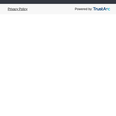
Cookie Preferences
Powered by:
Privacy Policy
15 février 2023
Catégorie:
Nouvelles
Partager
Prévenir
Suivant