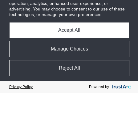
operation, analytics, enhanced user experience, or
advertising. You may choose to consent to our use of these
technologies, or manage your own preferences.
Accept All
Manage Choices
Reject All
Cookie Preferences
Powered by:
Privacy Policy
À propos
Systèmes
ATMO Approved
Systèmes emballés
Marques desservies
Systèmes érigés sur le terrain
Contrôles
Multi-installations