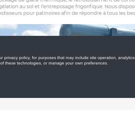
tockage de glace thermique, le refroidissement de confor
élation au sol et l’entreposage frigorifique. Nous di
oidisseurs pour patinoires afin de répondre à tous les bes
ur privacy policy, for purposes that may include site operation, analyti
 of these technologies, or manage your own preferences.