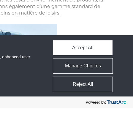
t, les tests d’environnement de produits, la
sposons également d’une gamme standard de
oins en matière de loisirs.
Accept All
cs, enhanced user
Manage Choices
Reject All
Powered by: