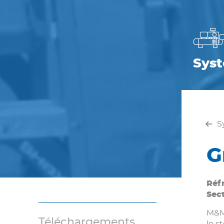
Syst
Sy
G
Réf
Sect
M&M 
Téléchargements