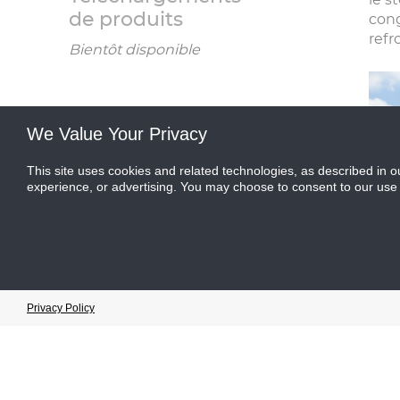
le s
de produits
cong
refr
Bientôt disponible
We Value Your Privacy
This site uses cookies and related technologies, as described in o
experience, or advertising. You may choose to consent to our use
Cookie Preferences
Privacy Policy